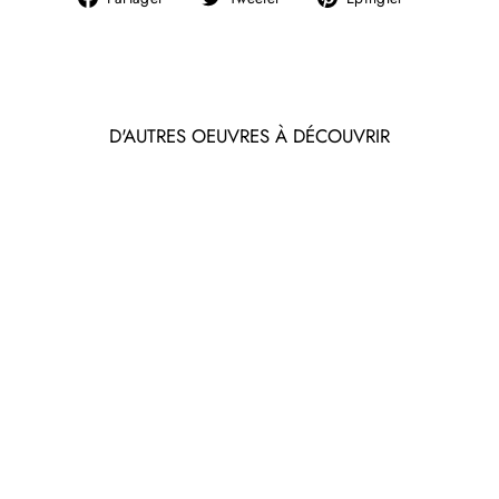
sur
sur
sur
Facebook
Twitter
Pinterest
D'AUTRES OEUVRES À DÉCOUVRIR
Épuisé
LÉONARD
CHEMINEAU - LA
BIBLIOMULE DE