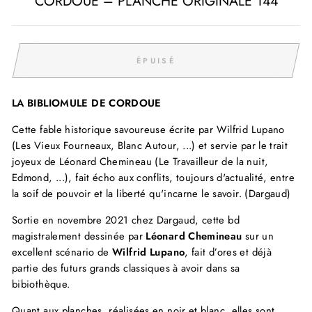
CORDOUE – PLANCHE ORIGINALE 144
ÉPUISÉ
LA BIBLIOMULE DE CORDOUE
Cette fable historique savoureuse écrite par Wilfrid Lupano
(Les Vieux Fourneaux, Blanc Autour, ...) et servie par le trait
joyeux de Léonard Chemineau (Le Travailleur de la nuit,
Edmond, ...), fait écho aux conflits, toujours d'actualité, entre
la soif de pouvoir et la liberté qu'incarne le savoir. (Dargaud)
Sortie en novembre 2021 chez Dargaud, cette bd
magistralement dessinée par
Léonard Chemineau
sur un
excellent scénario de
Wilfrid Lupano
, fait d’ores et déjà
partie des futurs grands classiques à avoir dans sa
bibiothèque.
Quant aux planches, réalisées en noir et blanc, elles sont