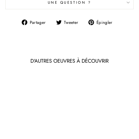
UNE QUESTION ?
Partager
Tweeter
Épingler
Partager
Tweeter
Épingler
sur
sur
sur
Facebook
Twitter
Pinterest
D'AUTRES OEUVRES À DÉCOUVRIR
Épuisé