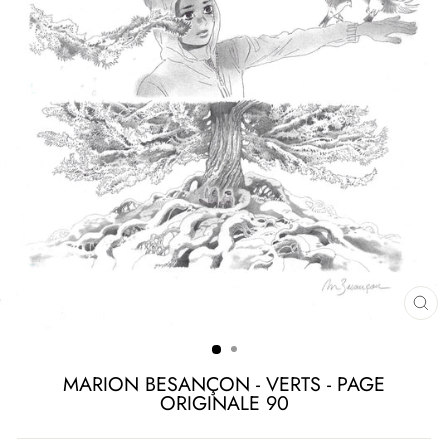
FE
(ES
MARION BESANÇON - VERTS - PAGE
ORIGINALE 90