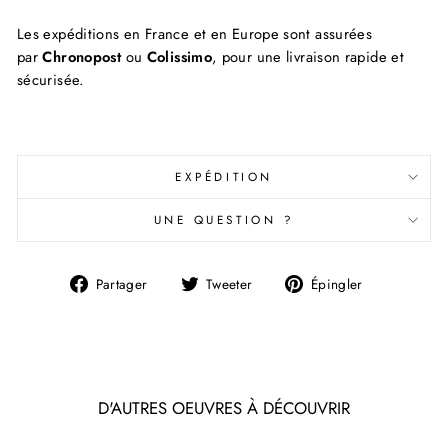
Les expéditions en France et en Europe sont assurées
par
Chronopost
ou
Colissimo
, pour une livraison rapide et
sécurisée.
EXPÉDITION
UNE QUESTION ?
Partager
Tweeter
Épingler
Partager
Tweeter
Épingler
sur
sur
sur
Facebook
Twitter
Pinterest
D'AUTRES OEUVRES À DÉCOUVRIR