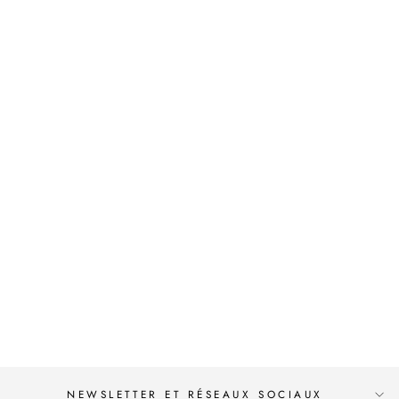
NICOLAS SINER -
LORD GRAVESTONE
- PLANCHE
ORIGINALE TOME 2
- PLANCHE 55
€750,00
NEWSLETTER ET RÉSEAUX SOCIAUX