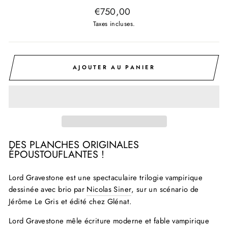
Prix
€750,00
régulier
Taxes incluses.
AJOUTER AU PANIER
DES PLANCHES ORIGINALES
ÉPOUSTOUFLANTES !
Lord Gravestone est une spectaculaire trilogie vampirique
dessinée avec brio par
Nicolas Siner
, sur un scénario de
Jérôme Le Gris et édité chez Glénat.
Lord Gravestone mêle écriture moderne et fable vampirique